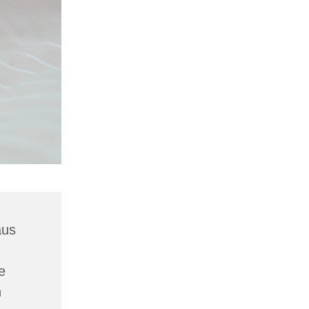
aus
e
n