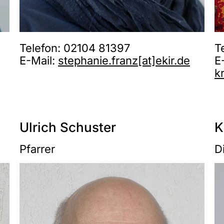
T
Telefon: 02104 81397
E
E-Mail:
stephanie.franz[at]ekir.de
k
Ulrich Schuster
K
Pfarrer
D