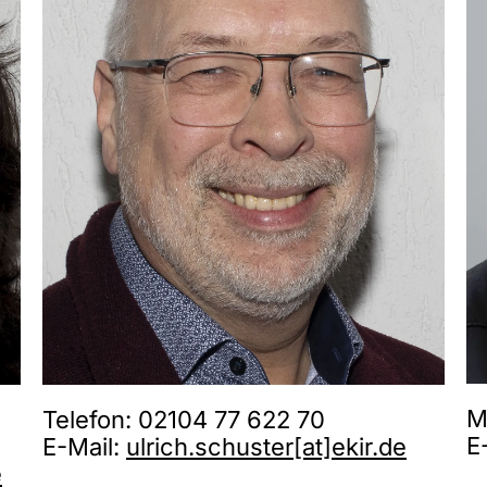
M
Telefon: 02104 77 622 70
E
E-Mail:
ulrich.schuster[at]ekir.de
e