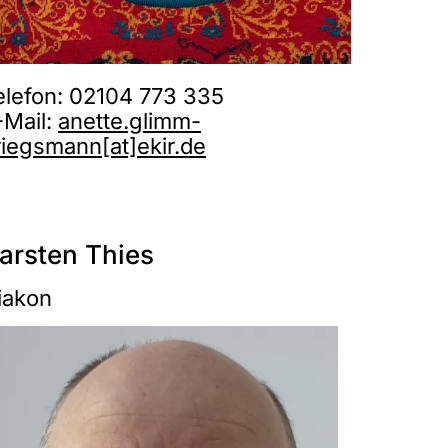
elefon: 02104 773 335
-Mail:
anette.glimm-
riegsmann[at]ekir.de
arsten Thies
iakon