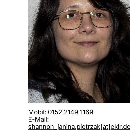
Mobil: 0152 2149 1169
E-Mail:
shannon_janina.pietrzak[at]ekir.d