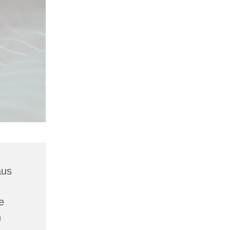
aus
e
n