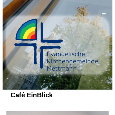
.
Café EinBlick