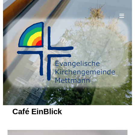
.
Café EinBlick