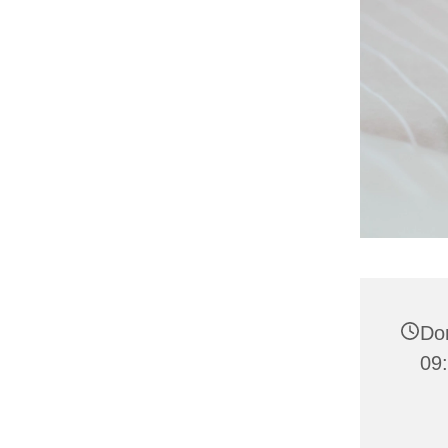
Don
09: