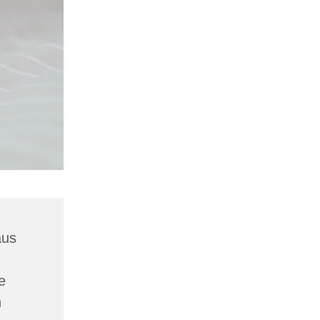
aus
e
n