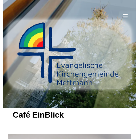
.
Café EinBlick