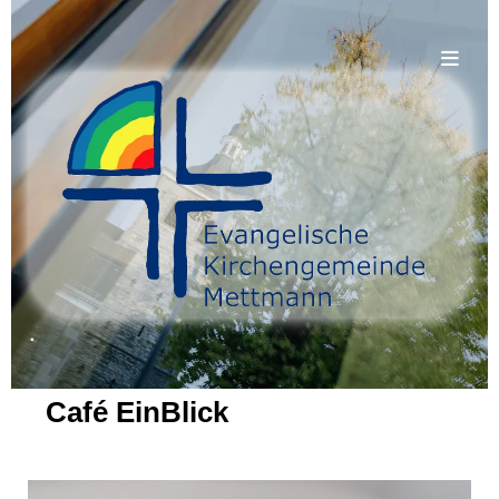
.
Café EinBlick