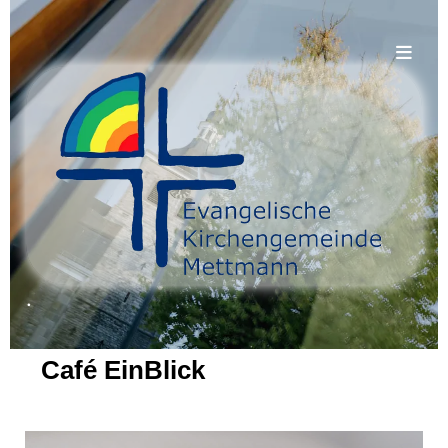
.
Café EinBlick