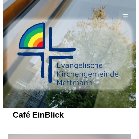
.
Café EinBlick