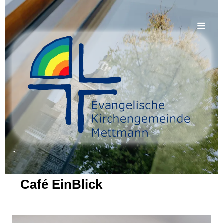
.
Café EinBlick