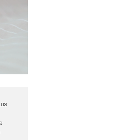
aus
e
n