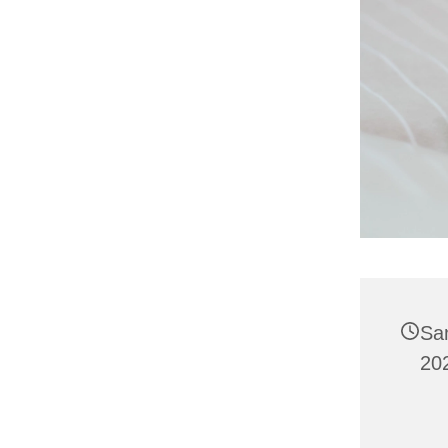
Sa
202