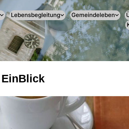
Lebensbegleitung
Gemeindeleben
 EinBlick