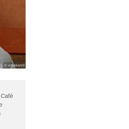
© unbekannt
 Café
e
n