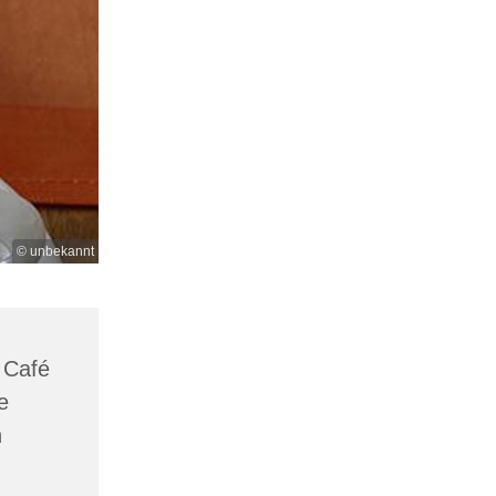
© unbekannt
 Café
e
n