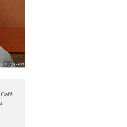
© unbekannt
 Café
e
n