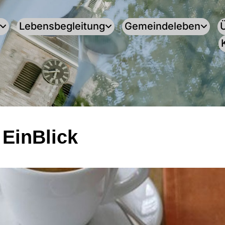
Lebensbegleitung
Gemeindeleben
 EinBlick