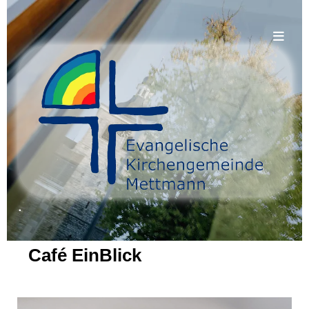
.
Café EinBlick