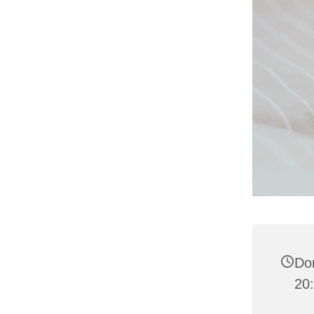
Don
20