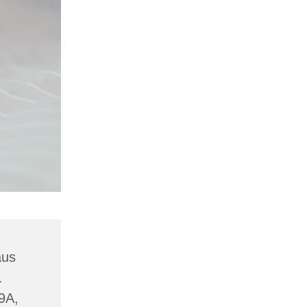
aus
1
19A,