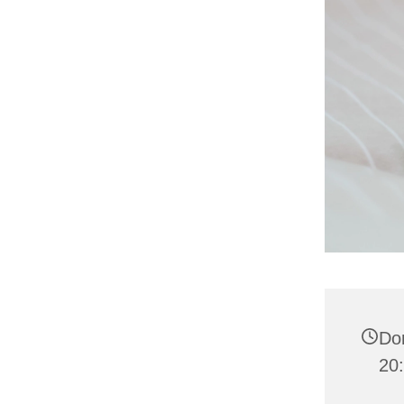
Don
20