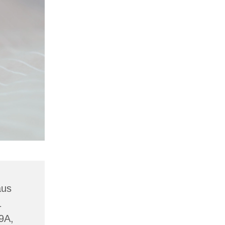
aus
1
19A,