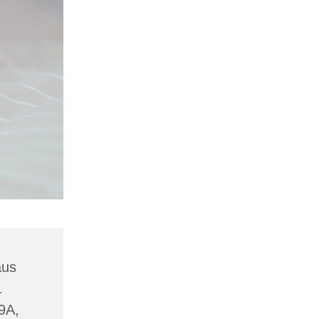
aus
1
19A,