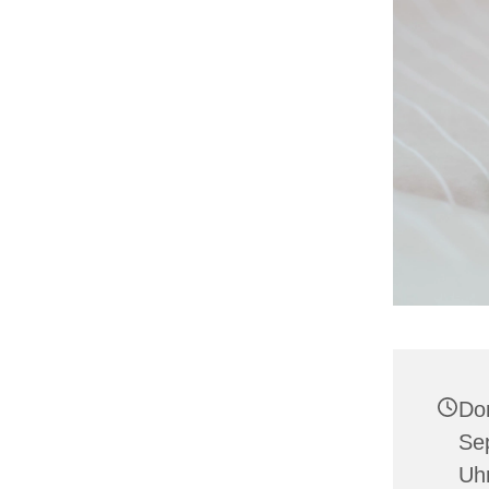
Do
Se
Uh