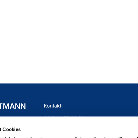
TTMANN
Kontakt:
02104 - 77 03 10
t Cookies
gemeindebuero.mettmann@ekir.de