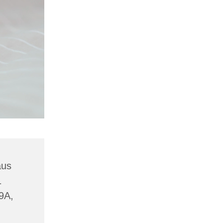
aus
1
19A,