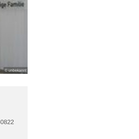
© unbekannt
40822