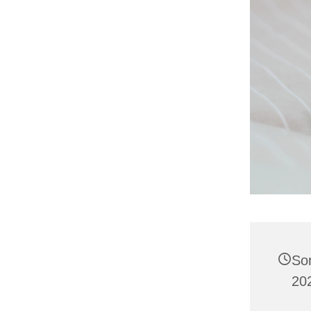
So
20