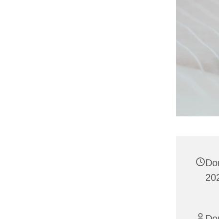
Do
20
Dor