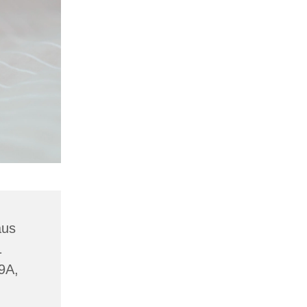
aus
1
19A,