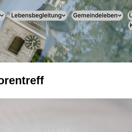
Lebensbegleitung
Gemeindeleben
orentreff