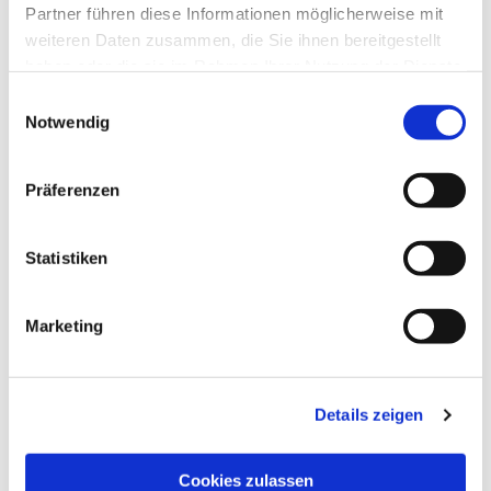
Der neue Mittwoch
ist mehr als ein
Partner führen diese Informationen möglicherweise mit
Programmpunkt – er ist ein Ort der Begegnung, des
weiteren Daten zusammen, die Sie ihnen bereitgestellt
Zuhörens und des Mitgestaltens. Ob Sie
haben oder die sie im Rahmen Ihrer Nutzung der Dienste
regelmäßig kommen oder einfach mal
gesammelt haben.
Einwilligungsauswahl
reinschnuppern möchten: Sie sind herzlich
Notwendig
willkommen! Ansprechpartner ist Pfarrer Ulrich
Schuster.
Präferenzen
Statistiken
... und natürlich gibt es jeden Mittwoch auch
Kaffee, Tee und Zeit für persönliche Gespräche.
Marketing
Details zeigen
Cookies zulassen