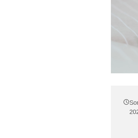
So
20