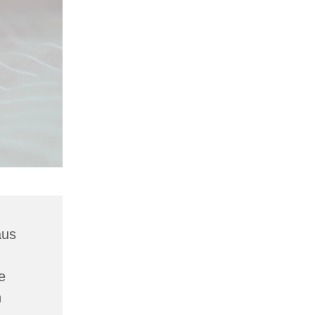
aus
e
n