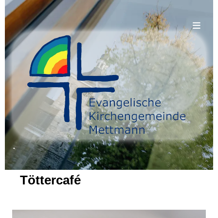
.
Töttercafé